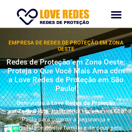
EMPRESA DE REDES DE PROTEÇÃO EM ZONA
OESTE
Redes de Proteção em Zona Oeste:
Proteja o Que Você Mais Ama com
a Love Redes de Proteção em São
Paulo!
Bem-vindo à
Love Redes de Proteção
em Zona Oeste
, sua melhor escolha em São
Paulo para garantir a segurança e
tranquilidade de sua família e de seus pets.