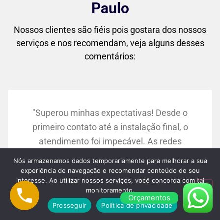
Paulo
Nossos clientes são fiéis pois gostara dos nossos
serviços e nos recomendam, veja alguns desses
comentários:
"Superou minhas expectativas! Desde o
primeiro contato até a instalação final, o
atendimento foi impecável. As redes
ficaram perfeitas no meu apartamento, e
Nós armazenamos dados temporariamente para melhorar a sua
agora me sinto muito mais tranquila
experiência de navegação e recomendar conteúdo de seu
interesse. Ao utilizar nossos serviços, você concorda com tal
sabendo que meus filhos estão seguros."
monitoramento.
Maria Silva:
Orçamentos
Prosseguir
Política de privacidade
Osasco/SP