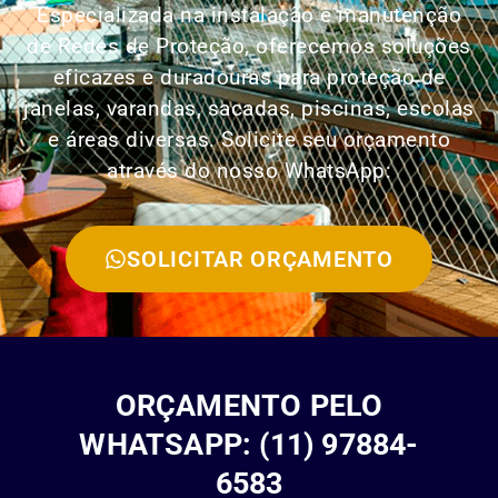
Especializada na instalação e manutenção
de Redes de Proteção, oferecemos soluções
eficazes e duradouras para proteção de
janelas, varandas, sacadas, piscinas, escolas
e áreas diversas. Solicite seu orçamento
através do nosso WhatsApp:
SOLICITAR ORÇAMENTO
ORÇAMENTO PELO
WHATSAPP: (11) 97884-
6583