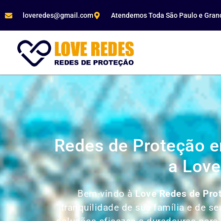
loveredes@gmail.com
Atendemos Toda São Paulo e Gran
Redes de Proteção e
a Love
Bem-vindo à
Love Redes de Prot
tranquilidade de sua família e de 