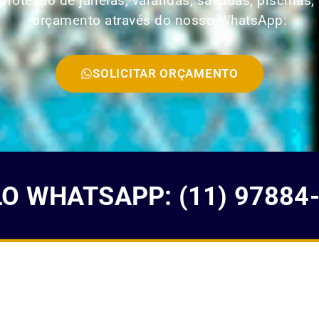
roteção de janelas, varandas, sacadas, piscinas, 
orçamento através do nosso WhatsApp:
SOLICITAR ORÇAMENTO
 WHATSAPP: (11) 97884