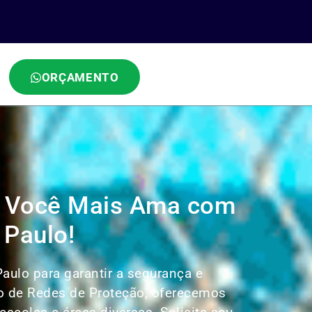
ORÇAMENTO
A
ue Você Mais Ama com
 Paulo!
aulo para garantir a segurança e
ão de Redes de Proteção, oferecemos