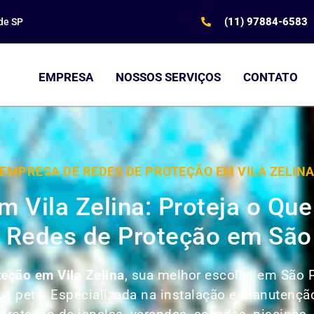
(11) 97884-6583
de SP
EMPRESA
NOSSOS SERVIÇOS
CONTATO
EMPRESA DE REDES DE PROTEÇÃO EM VILA ZELIN
m Vila Zelina: Proteja o Q
 Redes de Proteção em São
eção em Vila Zelina
, sua melhor escolha em São P
seus pets. Especializada na instalação e manutenç