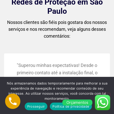
Redes de Proteção em São
Paulo
Nossos clientes são fiéis pois gostara dos nossos
serviços e nos recomendam, veja alguns desses
comentários:
"Superou minhas expectativas! Desde o
primeiro contato até a instalação final, o
atendimento foi impecável. As redes
Nós armazenamos dados temporariamente para melhorar a sua
ficaram perfeitas no meu apartamento, e
experiência de navegação e recomendar conteúdo de seu
interesse. Ao utilizar nossos serviços, você concorda com tal
agora me sinto muito mais tranquila
monitoramento.
sabendo que meus filhos estão seguros."
Orçamentos
Prosseguir
Política de privacidade
Maria Silva: