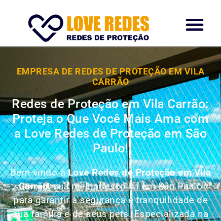
EMPRESA DE REDES DE PROTEÇÃO EM VILA
CARRÃO
Redes de Proteção em Vila Carrão:
Proteja o Que Você Mais Ama com
a Love Redes de Proteção em São
Paulo!
Bem-vindo à
Love Redes de Proteção em Vila
Carrão
, sua melhor escolha em São Paulo
para garantir a segurança e tranquilidade de
sua família e de seus pets. Especializada na