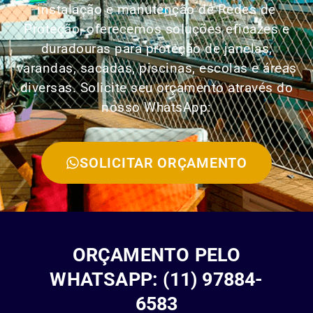
instalação e manutenção de Redes de
Proteção, oferecemos soluções eficazes e
duradouras para proteção de janelas,
varandas, sacadas, piscinas, escolas e áreas
diversas. Solicite seu orçamento através do
nosso WhatsApp:
SOLICITAR ORÇAMENTO
ORÇAMENTO PELO
WHATSAPP: (11) 97884-
6583