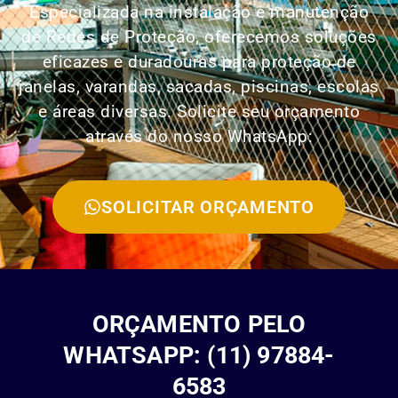
Especializada na instalação e manutenção
de Redes de Proteção, oferecemos soluções
eficazes e duradouras para proteção de
janelas, varandas, sacadas, piscinas, escolas
e áreas diversas. Solicite seu orçamento
através do nosso WhatsApp:
SOLICITAR ORÇAMENTO
ORÇAMENTO PELO
WHATSAPP: (11) 97884-
6583