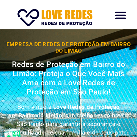
EMPRESA DE REDES DE PROTEÇÃO EM BAIRRO
DO LIMÃO
Redes de Proteção em Bairro do
Limão: Proteja o Que Você Mais
Ama com a Love Redes de
Proteção em São Paulo!
Bem-vindo à
Love Redes de Proteção
em Bairro do Limão
, sua melhor escolha em
São Paulo para garantir a segurança e
tranquilidade de sua família e de seus pets.