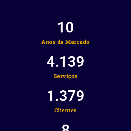
10
Anos de Mercado
4.139
Serviços
1.379
Clientes
8