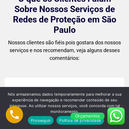
Sobre Nossos Serviços de
Redes de Proteção em São
Paulo
Nossos clientes são fiéis pois gostara dos nossos
serviços e nos recomendam, veja alguns desses
comentários:
"Superou minhas expectativas! Desde o
Nós armazenamos dados temporariamente para melhorar a sua
primeiro contato até a instalação final, o
experiência de navegação e recomendar conteúdo de seu
interesse. Ao utilizar nossos serviços, você concorda com tal
atendimento foi impecável. As redes
monitoramento.
Orçamentos
ficaram perfeitas no meu apartamento, e
Prosseguir
Política de privacidade
agora me sinto muito mais tranquila