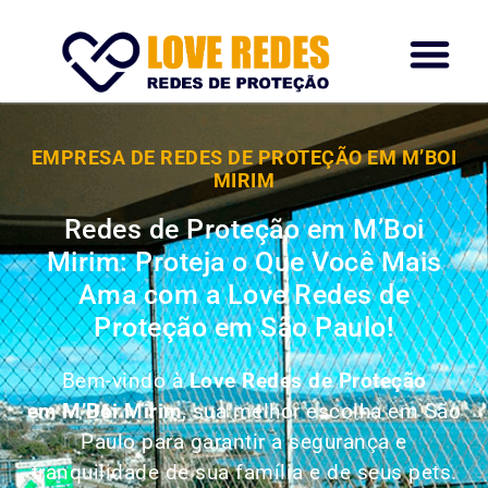
EMPRESA DE REDES DE PROTEÇÃO EM M’BOI
MIRIM
Redes de Proteção em M’Boi
Mirim: Proteja o Que Você Mais
Ama com a Love Redes de
Proteção em São Paulo!
Bem-vindo à
Love Redes de Proteção
em M’Boi Mirim
, sua melhor escolha em São
Paulo para garantir a segurança e
tranquilidade de sua família e de seus pets.