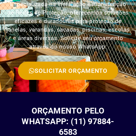
Especializada na instalação e manutenção
de Redes de Proteção, oferecemos soluções
eficazes e duradouras para proteção de
janelas, varandas, sacadas, piscinas, escolas
e áreas diversas. Solicite seu orçamento
através do nosso WhatsApp:
SOLICITAR ORÇAMENTO
ORÇAMENTO PELO
WHATSAPP: (11) 97884-
6583