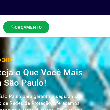
ORÇAMENTO
DENTE
teja o Que Você Mais
 São Paulo!
São Paulo para garantir a segurança e
ão de Redes de Proteção, oferecemos