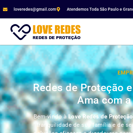
loveredes@gmail.com
Atendemos Toda São Paulo e Gran
EMPR
Redes de Proteção e
Ama com a 
Bem-vindo à
Love Redes de Proteção
tranquilidade de sua família e de 