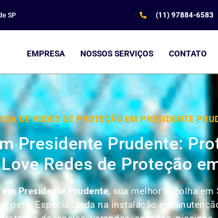
(11) 97884-6583
de SP
EMPRESA
NOSSOS SERVIÇOS
CONTATO
ESA DE REDES DE PROTEÇÃO EM PRESIDENTE PRU
m Presidente Prudente: Pro
Love Redes de Proteção em
 em Presidente Prudente
, sua melhor escolha em 
seus pets. Especializada na instalação e manutenç