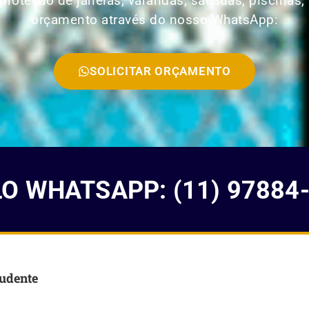
roteção de janelas, varandas, sacadas, piscinas, 
orçamento através do nosso WhatsApp:
SOLICITAR ORÇAMENTO
 WHATSAPP: (11) 97884
rudente