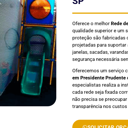
SP
Oferece o melhor
Rede d
qualidade superior e um s
proteção são fabricadas c
projetadas para suportar 
janelas, sacadas, varand
segurança necessária se
Oferecemos um serviço 
em
Presidente Prudente
e
especialistas realiza a in
cada rede seja fixada co
não precisa se preocupar
transparência nos custos 
SOLICITAR OR