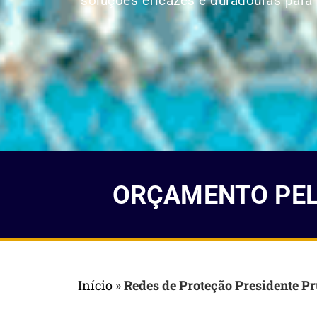
soluções eficazes e duradouras para p
ORÇAMENTO PELO
Início
»
Redes de Proteção Presidente P