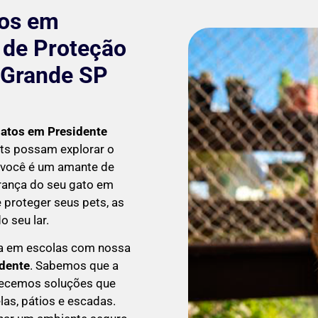
tos em
 de Proteção
 Grande SP
Gatos em
Presidente
ts possam explorar o
 você é um amante de
urança do seu gato em
 proteger seus pets, as
 seu lar.
a em escolas com nossa
udente
. Sabemos que a
erecemos soluções que
las, pátios e escadas.