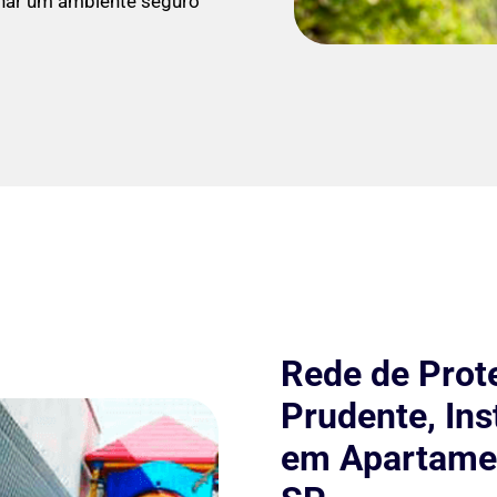
onar um ambiente seguro
Rede de Prot
Prudente, In
em Apartamen