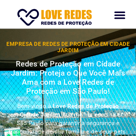
EMPRESA DE REDES DE PROTEÇÃO EM CIDADE
JARDIM
Redes de Proteção em Cidade
Jardim: Proteja o Que Você Mais
Ama com a Love Redes de
Proteção em São Paulo!
Bem-vindo à
Love Redes de Proteção
em Cidade Jardim
, sua melhor escolha em
São Paulo para garantir a segurança e
tranquilidade de sua família e de seus pets.