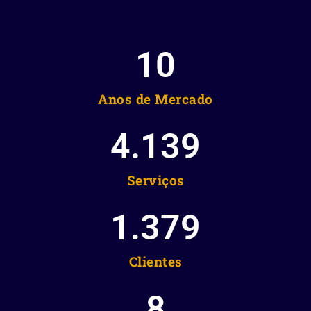
10
Anos de Mercado
4.139
Serviços
1.379
Clientes
8