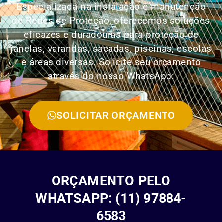
Especializada na instalação e manutenção
de Redes de Proteção, oferecemos soluções
eficazes e duradouras para proteção de
janelas, varandas, sacadas, piscinas, escolas
e áreas diversas. Solicite seu orçamento
através do nosso WhatsApp:
SOLICITAR ORÇAMENTO
ORÇAMENTO PELO
WHATSAPP: (11) 97884-
6583