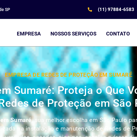
(11) 97884-6583
de SP
EMPRESA
NOSSOS SERVIÇOS
CONTATO
EMPRESA DE REDES DE PROTEÇÃO EM SUMARÉ
em Sumaré: Proteja o Que 
Redes de Proteção em São 
o em Sumaré
, sua melhor escolha em São Paulo par
alizada na instalação e manutenção de Redes de 