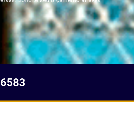
versas. Solicite seu orçamento através
-6583