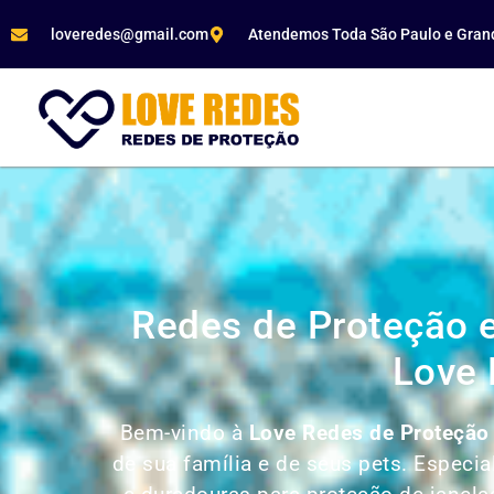
loveredes@gmail.com
Atendemos Toda São Paulo e Gran
Redes de Proteção 
Love 
Bem-vindo à
Love Redes de Proteçã
de sua família e de seus pets. Especi