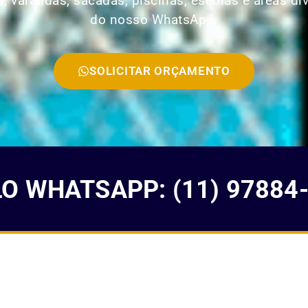
, varandas, sacadas, piscinas, escolas e áreas di
do nosso WhatsApp:
SOLICITAR ORÇAMENTO
 WHATSAPP: (11) 97884