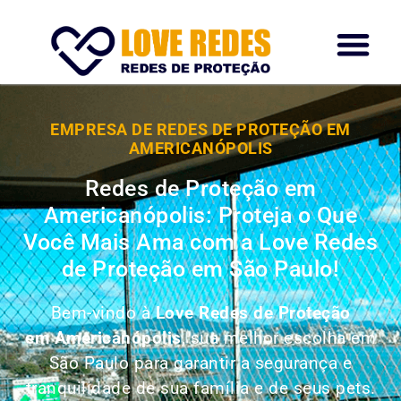
EMPRESA DE REDES DE PROTEÇÃO EM
AMERICANÓPOLIS
Redes de Proteção em
Americanópolis: Proteja o Que
Você Mais Ama com a Love Redes
de Proteção em São Paulo!
Bem-vindo à
Love Redes de Proteção
em Americanópolis
, sua melhor escolha em
São Paulo para garantir a segurança e
tranquilidade de sua família e de seus pets.