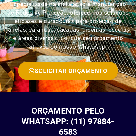
Especializada na instalação e manutenção
de Redes de Proteção, oferecemos soluções
eficazes e duradouras para proteção de
janelas, varandas, sacadas, piscinas, escolas
e áreas diversas. Solicite seu orçamento
através do nosso WhatsApp:
SOLICITAR ORÇAMENTO
ORÇAMENTO PELO
WHATSAPP: (11) 97884-
6583