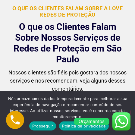
O QUE OS CLIENTES FALAM SOBRE A LOVE
REDES DE PROTEÇÃO
O que os Clientes Falam
Sobre Nossos Serviços de
Redes de Proteção em São
Paulo
Nossos clientes são fiéis pois gostara dos nossos
serviços e nos recomendam, veja alguns desses
comentários:
Nós armazenamos dados temporariamente para melhorar a sua
experiência de navegação e recomendar conteúdo de seu
interesse. Ao utilizar nossos serviços, você concorda com tal
monitoramento.
Orçamentos
"Superou minhas expectativas! Desde o
Prosseguir
Política de privacidade
primeiro contato até a instalação final, o