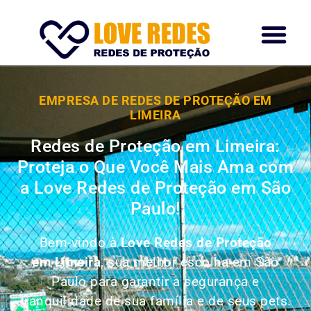
EMPRESA DE REDES DE PROTEÇÃO EM
LIMEIRA
Redes de Proteção em Limeira:
Proteja o Que Você Mais Ama com
a Love Redes de Proteção em São
Paulo!
Bem-vindo à
Love Redes de Proteção
em Limeira
, sua melhor escolha em São
Paulo para garantir a segurança e
tranquilidade de sua família e de seus pets.