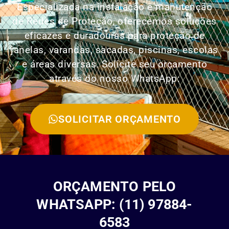
Especializada na instalação e manutenção
de Redes de Proteção, oferecemos soluções
eficazes e duradouras para proteção de
janelas, varandas, sacadas, piscinas, escolas
e áreas diversas. Solicite seu orçamento
através do nosso WhatsApp:
SOLICITAR ORÇAMENTO
ORÇAMENTO PELO
WHATSAPP: (11) 97884-
6583