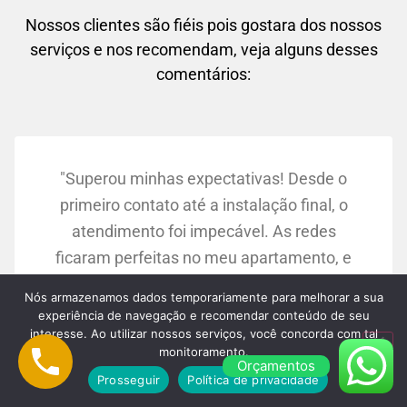
Nossos clientes são fiéis pois gostara dos nossos
serviços e nos recomendam, veja alguns desses
comentários:
"Superou minhas expectativas! Desde o
primeiro contato até a instalação final, o
atendimento foi impecável. As redes
ficaram perfeitas no meu apartamento, e
agora me sinto muito mais tranquila
Nós armazenamos dados temporariamente para melhorar a sua
sabendo que meus filhos estão seguros."
experiência de navegação e recomendar conteúdo de seu
Maria Silva:
interesse. Ao utilizar nossos serviços, você concorda com tal
monitoramento.
Osasco/SP
Orçamentos
Prosseguir
Política de privacidade