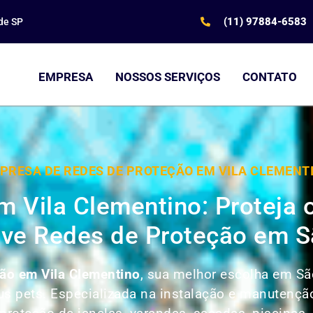
(11) 97884-6583
de SP
EMPRESA
NOSSOS SERVIÇOS
CONTATO
PRESA DE REDES DE PROTEÇÃO EM VILA CLEMENT
m Vila Clementino: Proteja
ve Redes de Proteção em S
ão em Vila Clementino
, sua melhor escolha em Sã
seus pets. Especializada na instalação e manutenç