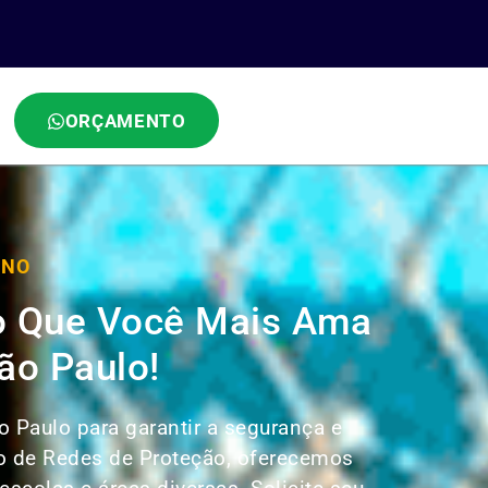
ORÇAMENTO
INO
 o Que Você Mais Ama
ão Paulo!
o Paulo para garantir a segurança e
ão de Redes de Proteção, oferecemos