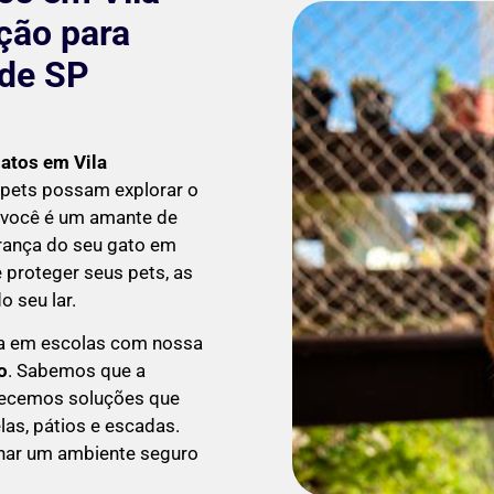
ção para
nde SP
Gatos em
Vila
 pets possam explorar o
 você é um amante de
urança do seu gato em
 proteger seus pets, as
 seu lar.
a em escolas com nossa
o
. Sabemos que a
erecemos soluções que
las, pátios e escadas.
onar um ambiente seguro