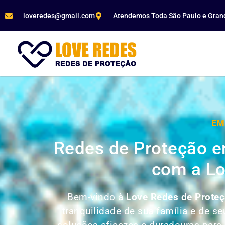
loveredes@gmail.com
Atendemos Toda São Paulo e Gran
EM
Redes de Proteção e
com a Lo
Bem-vindo à
Love Redes de Proteç
tranquilidade de sua família e de 