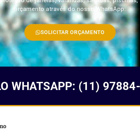
roteção de janelas, varandas, sacadas, piscinas, 
orçamento através do nosso WhatsApp:
SOLICITAR ORÇAMENTO
 WHATSAPP: (11) 97884
ino