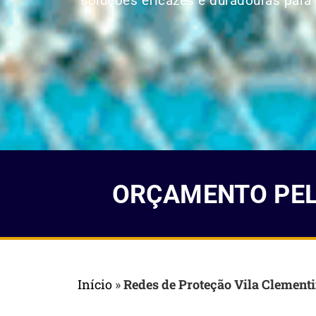
soluções eficazes e duradouras para p
ORÇAMENTO PELO
Início
»
Redes de Proteção Vila Clement