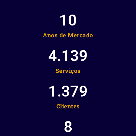
10
Anos de Mercado
4.139
Serviços
1.379
Clientes
8