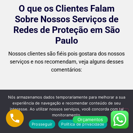
O que os Clientes Falam
Sobre Nossos Serviços de
Redes de Proteção em São
Paulo
Nossos clientes são fiéis pois gostara dos nossos
serviços e nos recomendam, veja alguns desses
comentários:
Nós armazenamos dados temporariamente para melhorar a sua
experiência de navegação e recomendar conteúdo de seu
"Superou minhas expectativas! Desde o
interesse. Ao utilizar nossos serviços, você concorda com tal
primeiro contato até a instalação final, o
monitoramento.
Orçamentos
atendimento foi impecável. As redes
Prosseguir
Política de privacidade
ficaram perfeitas no meu apartamento, e