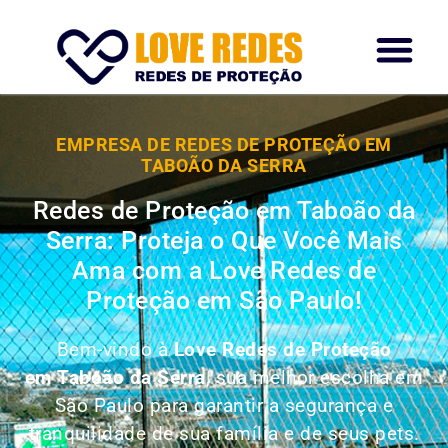
EMPRESA DE REDES DE PROTEÇÃO EM
TABOÃO DA SERRA
Redes de Proteção em Taboão da
Serra: Proteja o Que Você Mais
Ama com a Love Redes de
Proteção em São Paulo!
Bem-vindo à
Love Redes de Proteção
em Taboão da Serra
, sua melhor escolha em
São Paulo para garantir a segurança e
tranquilidade de sua família e de seus pets.