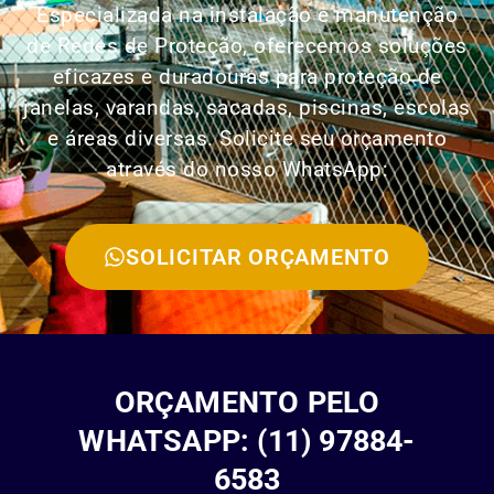
Especializada na instalação e manutenção
de Redes de Proteção, oferecemos soluções
eficazes e duradouras para proteção de
janelas, varandas, sacadas, piscinas, escolas
e áreas diversas. Solicite seu orçamento
através do nosso WhatsApp:
SOLICITAR ORÇAMENTO
ORÇAMENTO PELO
WHATSAPP: (11) 97884-
6583