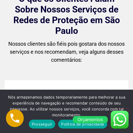
Sobre Nossos Serviços de
Redes de Proteção em São
Paulo
Nossos clientes são fiéis pois gostara dos nossos
serviços e nos recomendam, veja alguns desses
comentários:
"Superou minhas expectativas! Desde o
Nós armazenamos dados temporariamente para melhorar a sua
primeiro contato até a instalação final, o
experiência de navegação e recomendar conteúdo de seu
interesse. Ao utilizar nossos serviços, você concorda com tal
atendimento foi impecável. As redes
monitoramento.
Orçamentos
ficaram perfeitas no meu apartamento, e
Prosseguir
Política de privacidade
agora me sinto muito mais tranquila