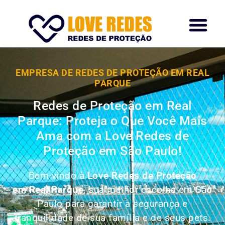
EMPRESA DE REDES DE PROTEÇÃO EM REAL
PARQUE
Redes de Proteção em Real
Parque: Proteja o Que Você Mais
Ama com a Love Redes de
Proteção em São Paulo!
Bem-vindo à
Love Redes de Proteção
em Real Parque
, sua melhor escolha em São
Paulo para garantir a segurança e
tranquilidade de sua família e de seus pets.