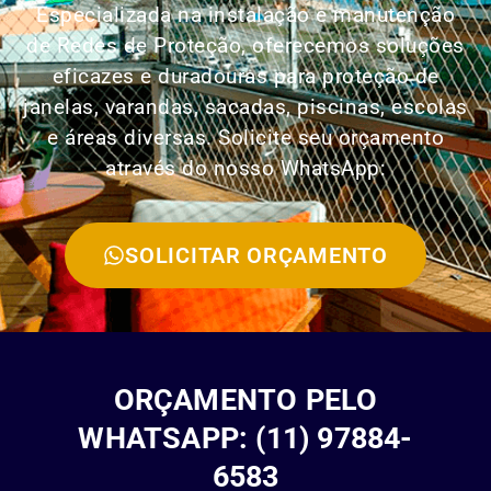
Especializada na instalação e manutenção
de Redes de Proteção, oferecemos soluções
eficazes e duradouras para proteção de
janelas, varandas, sacadas, piscinas, escolas
e áreas diversas. Solicite seu orçamento
através do nosso WhatsApp:
SOLICITAR ORÇAMENTO
ORÇAMENTO PELO
WHATSAPP: (11) 97884-
6583