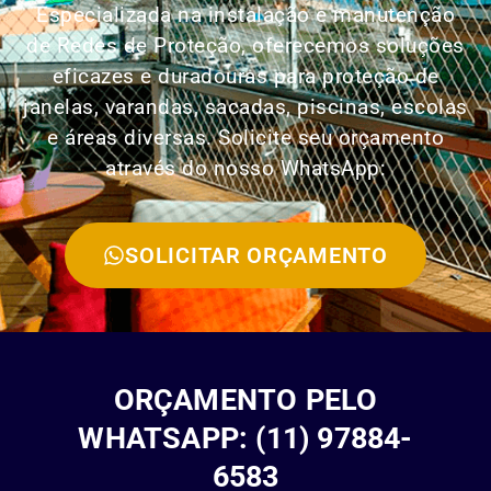
Especializada na instalação e manutenção
de Redes de Proteção, oferecemos soluções
eficazes e duradouras para proteção de
janelas, varandas, sacadas, piscinas, escolas
e áreas diversas. Solicite seu orçamento
através do nosso WhatsApp:
SOLICITAR ORÇAMENTO
ORÇAMENTO PELO
WHATSAPP: (11) 97884-
6583