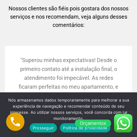
Nossos clientes são fiéis pois gostara dos nossos
serviços e nos recomendam, veja alguns desses
comentários:
"Superou minhas expectativas! Desde o
primeiro contato até a instalação final, o
atendimento foi impecável. As redes
ficaram perfeitas no meu apartamento, e
agora me sinto muito mais tranquila
Nós armazenamos dados temporariamente para melhorar a sua
sabendo que meus filhos estão seguros."
experiência de navegação e recomendar conteúdo de seu
Maria Silva:
interesse. Ao utilizar nossos serviços, você concorda com tal
monitoramento.
Osasco/SP
Orçamentos
Prosseguir
Política de privacidade