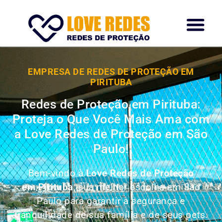
EMPRESA DE REDES DE PROTEÇÃO EM
PIRITUBA
Redes de Proteção em Pirituba:
Proteja o Que Você Mais Ama com
a Love Redes de Proteção em São
Paulo!
Bem-vindo à
Love Redes de Proteção
em Pirituba
, sua melhor escolha em São
Paulo para garantir a segurança e
tranquilidade de sua família e de seus pets.