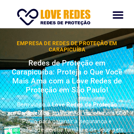
EMPRESA DE REDES DE PROTEÇÃO EM
CARAPICUÍBA
Redes de Proteção em
Carapicuíba: Proteja o Que Você
Mais Ama com a Love Redes de
Proteção em São Paulo!
Bem-vindo à
Love Redes de Proteção
em Carapicuíba
, sua melhor escolha em São
Paulo para garantir a segurança e
tranquilidade de sua família e de seus pets.