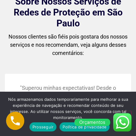
Sobre Nossos Serviços de
Redes de Proteção em São
Paulo
Nossos clientes são fiéis pois gostara dos nossos
serviços e nos recomendam, veja alguns desses
comentários:
"Superou minhas expectativas! Desde o
primeiro contato até a instalação final, o
Nós armazenamos dados temporariamente para melhorar a sua
atendimento foi impecável. As redes
experiência de navegação e recomendar conteúdo de seu
interesse. Ao utilizar nossos serviços, você concorda com tal
ficaram perfeitas no meu apartamento, e
monitoramento.
Orçamentos
agora me sinto muito mais tranquila
Prosseguir
Política de privacidade
sabendo que meus filhos estão seguros."