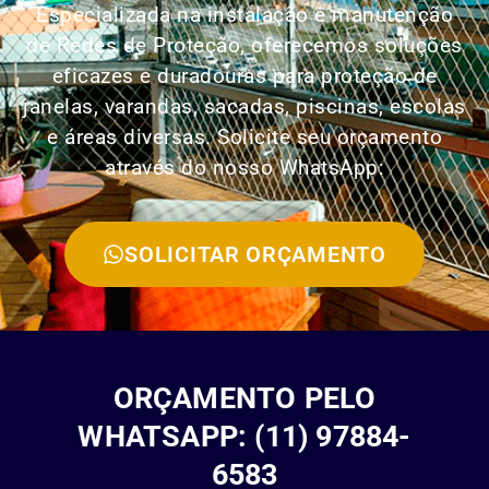
Especializada na instalação e manutenção
de Redes de Proteção, oferecemos soluções
eficazes e duradouras para proteção de
janelas, varandas, sacadas, piscinas, escolas
e áreas diversas. Solicite seu orçamento
através do nosso WhatsApp:
SOLICITAR ORÇAMENTO
ORÇAMENTO PELO
WHATSAPP: (11) 97884-
6583