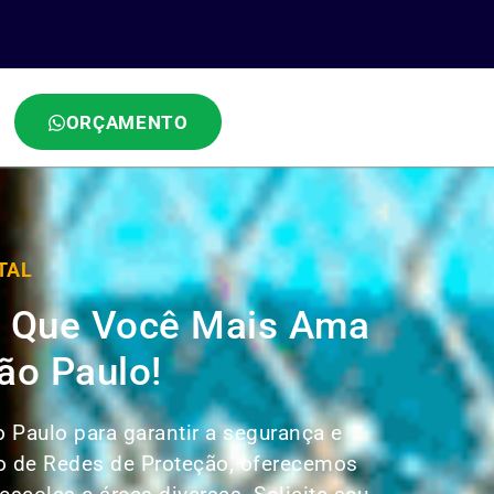
ORÇAMENTO
TAL
 o Que Você Mais Ama
ão Paulo!
 Paulo para garantir a segurança e
ão de Redes de Proteção, oferecemos