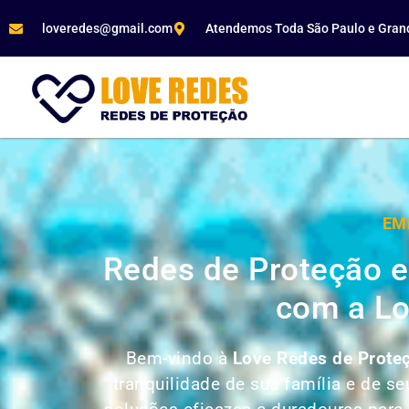
loveredes@gmail.com
Atendemos Toda São Paulo e Gran
EM
Redes de Proteção e
com a Lo
Bem-vindo à
Love Redes de Proteç
tranquilidade de sua família e de 