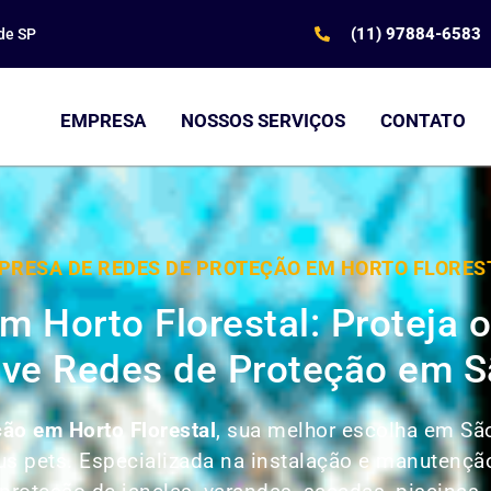
(11) 97884-6583
de SP
EMPRESA
NOSSOS SERVIÇOS
CONTATO
PRESA DE REDES DE PROTEÇÃO EM HORTO FLORES
m Horto Florestal: Proteja
ve Redes de Proteção em S
ão em Horto Florestal
, sua melhor escolha em São
seus pets. Especializada na instalação e manutenç