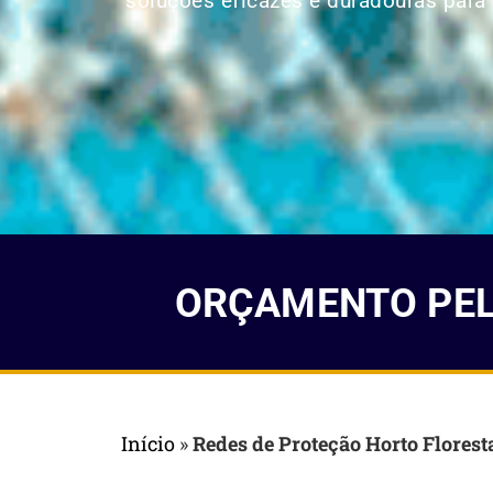
soluções eficazes e duradouras para p
ORÇAMENTO PELO
Início
»
Redes de Proteção Horto Florest