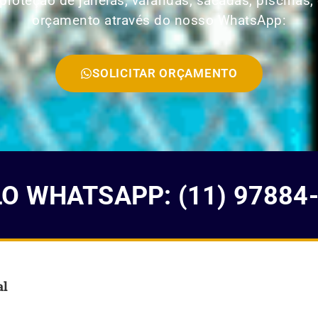
roteção de janelas, varandas, sacadas, piscinas, 
orçamento através do nosso WhatsApp:
SOLICITAR ORÇAMENTO
 WHATSAPP: (11) 97884
al