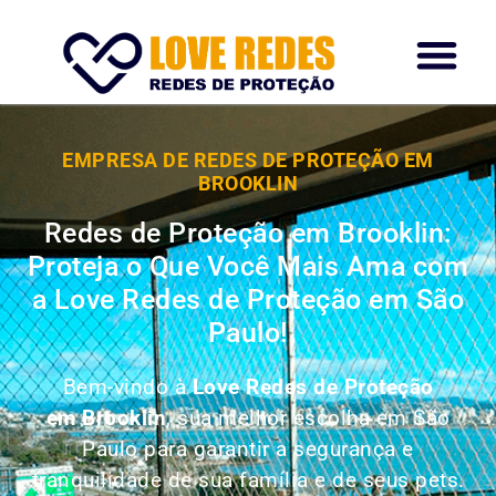
EMPRESA DE REDES DE PROTEÇÃO EM
BROOKLIN
Redes de Proteção em Brooklin:
Proteja o Que Você Mais Ama com
a Love Redes de Proteção em São
Paulo!
Bem-vindo à
Love Redes de Proteção
em Brooklin
, sua melhor escolha em São
Paulo para garantir a segurança e
tranquilidade de sua família e de seus pets.