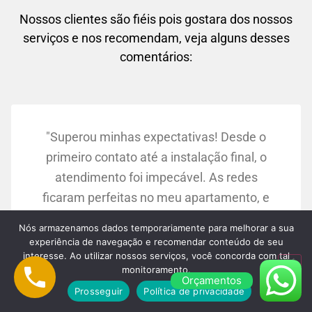
Nossos clientes são fiéis pois gostara dos nossos
serviços e nos recomendam, veja alguns desses
comentários:
"Superou minhas expectativas! Desde o
primeiro contato até a instalação final, o
atendimento foi impecável. As redes
ficaram perfeitas no meu apartamento, e
agora me sinto muito mais tranquila
Nós armazenamos dados temporariamente para melhorar a sua
sabendo que meus filhos estão seguros."
experiência de navegação e recomendar conteúdo de seu
Maria Silva:
interesse. Ao utilizar nossos serviços, você concorda com tal
monitoramento.
Osasco/SP
Orçamentos
Prosseguir
Política de privacidade