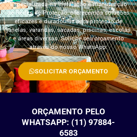
Especializada na instalação e manutenção
de Redes de Proteção, oferecemos soluções
eficazes e duradouras para proteção de
janelas, varandas, sacadas, piscinas, escolas
e áreas diversas. Solicite seu orçamento
através do nosso WhatsApp:
SOLICITAR ORÇAMENTO
ORÇAMENTO PELO
WHATSAPP: (11) 97884-
6583