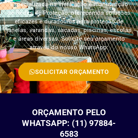
Especializada na instalação e manutenção
de Redes de Proteção, oferecemos soluções
eficazes e duradouras para proteção de
janelas, varandas, sacadas, piscinas, escolas
e áreas diversas. Solicite seu orçamento
através do nosso WhatsApp:
SOLICITAR ORÇAMENTO
ORÇAMENTO PELO
WHATSAPP: (11) 97884-
6583