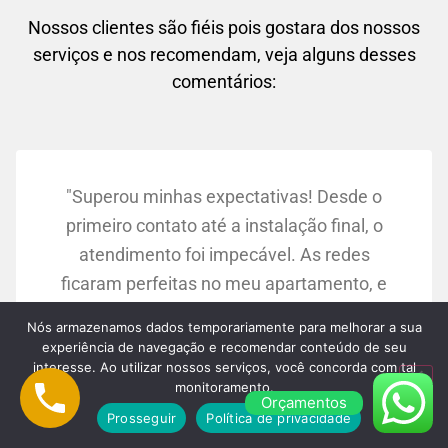
Nossos clientes são fiéis pois gostara dos nossos
serviços e nos recomendam, veja alguns desses
comentários:
"Superou minhas expectativas! Desde o
primeiro contato até a instalação final, o
atendimento foi impecável. As redes
ficaram perfeitas no meu apartamento, e
agora me sinto muito mais tranquila
Nós armazenamos dados temporariamente para melhorar a sua
sabendo que meus filhos estão seguros."
experiência de navegação e recomendar conteúdo de seu
Maria Silva:
interesse. Ao utilizar nossos serviços, você concorda com tal
monitoramento.
Osasco/SP
Orçamentos
Prosseguir
Política de privacidade