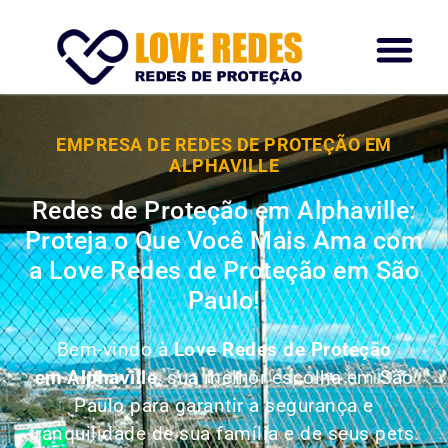
EMPRESA DE REDES DE PROTEÇÃO EM
ALPHAVILLE
Redes de Proteção em Alphaville:
Proteja o Que Você Mais Ama com
a Love Redes de Proteção em São
Paulo!
Bem-vindo à
Love Redes de Proteção
em Alphaville
, sua melhor escolha em São
Paulo para garantir a segurança e
tranquilidade de sua família e de seus pets.