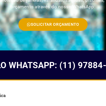
roteção de janelas, varandas, sacadas, piscinas, 
orçamento através do nosso WhatsApp:
SOLICITAR ORÇAMENTO
 WHATSAPP: (11) 97884
ica