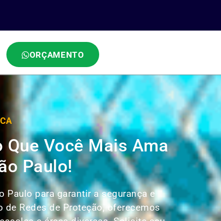
ORÇAMENTO
ICA
 o Que Você Mais Ama
ão Paulo!
o Paulo para garantir a segurança e
ão de Redes de Proteção, oferecemos