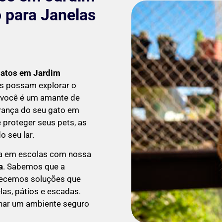
 para Janelas
Gatos em
Jardim
ts possam explorar o
 você é um amante de
urança do seu gato em
 proteger seus pets, as
 seu lar.
a em escolas com nossa
a
. Sabemos que a
erecemos soluções que
las, pátios e escadas.
onar um ambiente seguro