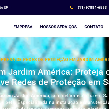
(11) 97884-6583
de SP
EMPRESA
NOSSOS SERVIÇOS
CONTATO
PRESA DE REDES DE PROTEÇÃO EM JARDIM AMÉR
m Jardim América: Proteja
ve Redes de Proteção em S
ção em Jardim América
, sua melhor escolha em Sã
seus pets. Especializada na instalação e manutenç