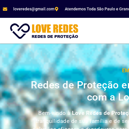
loveredes@gmail.com
Atendemos Toda São Paulo e Gran
EM
Redes de Proteção e
com a Lo
Bem-vindo à
Love Redes de Prote
tranquilidade de sua família e de 