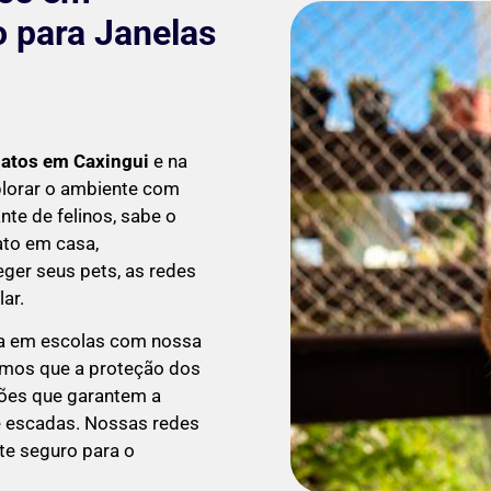
o para Janelas
Gatos em
Caxingui
e na
lorar o ambiente com
te de felinos, sabe o
ato em casa,
ger seus pets, as redes
ar.
a em escolas com nossa
emos que a proteção dos
ções que garantem a
 e escadas. Nossas redes
te seguro para o