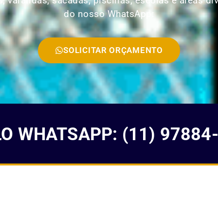
, varandas, sacadas, piscinas, escolas e áreas di
do nosso WhatsApp:
SOLICITAR ORÇAMENTO
 WHATSAPP: (11) 97884