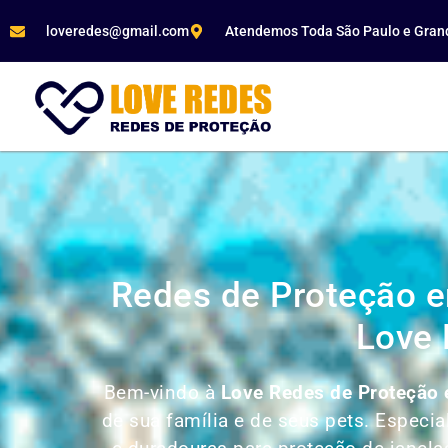
loveredes@gmail.com
Atendemos Toda São Paulo e Gran
Redes de Proteção e
Love 
Bem-vindo à
Love Redes de Proteção 
de sua família e de seus pets. Especi