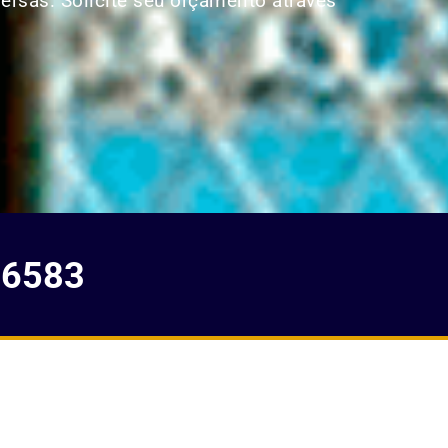
versas. Solicite seu orçamento através
-6583