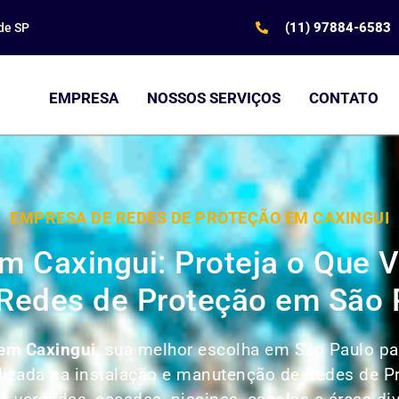
(11) 97884-6583
de SP
EMPRESA
NOSSOS SERVIÇOS
CONTATO
EMPRESA DE REDES DE PROTEÇÃO EM CAXINGUI
m Caxingui: Proteja o Que
Redes de Proteção em São 
em Caxingui
, sua melhor escolha em São Paulo par
alizada na instalação e manutenção de Redes de 