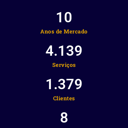
10
Anos de Mercado
4.139
Serviços
1.379
Clientes
8