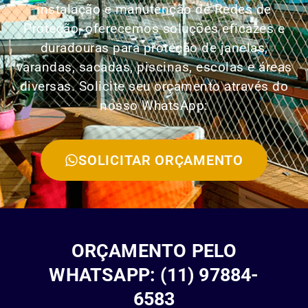
instalação e manutenção de Redes de
Proteção, oferecemos soluções eficazes e
duradouras para proteção de janelas,
varandas, sacadas, piscinas, escolas e áreas
diversas. Solicite seu orçamento através do
nosso WhatsApp:
SOLICITAR ORÇAMENTO
ORÇAMENTO PELO
WHATSAPP: (11) 97884-
6583