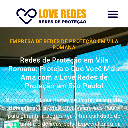
EMPRESA DE REDES DE PROTEÇÃO EM VILA
ROMANA
Redes de Proteção em Vila
Romana: Proteja o Que Você Mais
Ama com a Love Redes de
Proteção em São Paulo!
Bem-vindo à
Love Redes de Proteção em Vila
Romana
, sua melhor escolha em São Paulo
para garantir a segurança e tranquilidade de
sua família e de seus pets. Especializada na