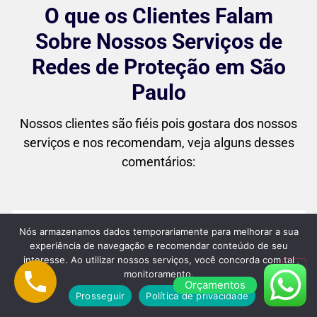
O que os Clientes Falam
Sobre Nossos Serviços de
Redes de Proteção em São
Paulo
Nossos clientes são fiéis pois gostara dos nossos
serviços e nos recomendam, veja alguns desses
comentários:
Nós armazenamos dados temporariamente para melhorar a sua
"Superou minhas expectativas! Desde o
experiência de navegação e recomendar conteúdo de seu
interesse. Ao utilizar nossos serviços, você concorda com tal
primeiro contato até a instalação final, o
monitoramento.
atendimento foi impecável. As redes
Orçamentos
Prosseguir
Política de privacidade
ficaram perfeitas no meu apartamento, e